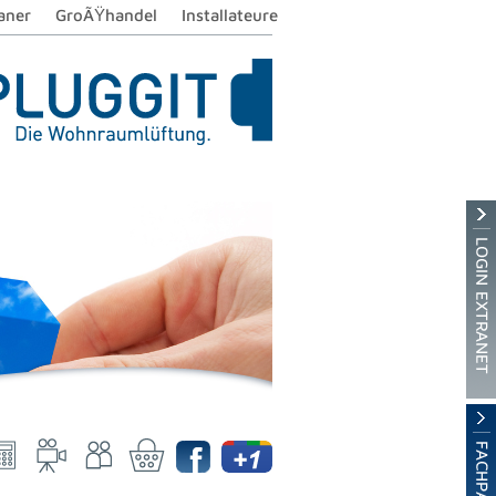
aner
GroÃŸhandel
Installateure