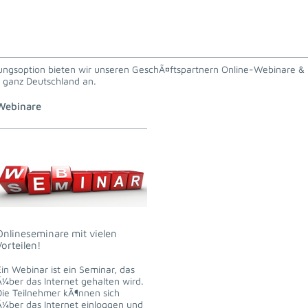
rungsoption bieten wir unseren GeschÃ¤ftspartnern Online-Webinare &
n ganz Deutschland an.
Webinare
Onlineseminare mit vielen
Vorteilen!
Ein Webinar ist ein Seminar, das
Ã¼ber das Internet gehalten wird.
Die Teilnehmer kÃ¶nnen sich
Ã¼ber das Internet einloggen und