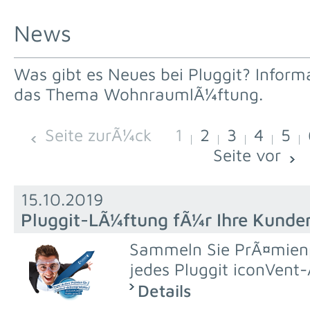
News
Was gibt es Neues bei Pluggit? Infor
das Thema WohnraumlÃ¼ftung.
Seite zurÃ¼ck
1
2
3
4
5
Seite vor
15.10.2019
Pluggit-LÃ¼ftung fÃ¼r Ihre Kunde
Sammeln Sie PrÃ¤mien
jedes Pluggit iconVent
Details