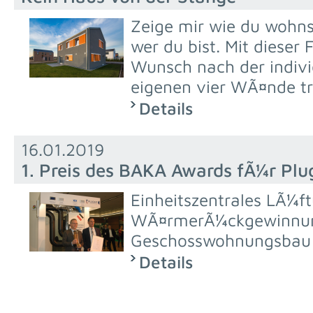
Zeige mir wie du wohns
wer du bist. Mit dieser 
Wunsch nach der indivi
eigenen vier WÃ¤nde t
Details
16.01.2019
1. Preis des BAKA Awards fÃ¼r Plu
Einheitszentrales LÃ¼f
WÃ¤rmerÃ¼ckgewinnun
Geschosswohnungsbau 
Details