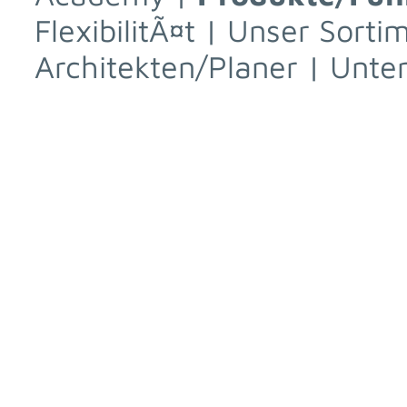
FlexibilitÃ¤t
|
Unser Sorti
Architekten/Planer
|
Unte