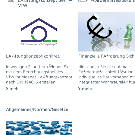
LÃ¼ftungskonzept des
FÃ¶rdermittelauskun
VfW
LÃ¼ftungkonzept konkret.
Finanzielle FÃ¶rderung Sich
In wenigen Schritten kÃ¶nnen Sie
Hier finden Sie die optimale
mit dem Berechnungstool des
FÃ¶rdermÃ¶glichkeit fÃ¼r Ihr
VfW Ihr eigenes LÃ¼ftungskonzept
individuelles Bauvorhaben mi
nach DIN 1946-6 erstellen.
integrierter WohnraumlÃ¼ftu
mehr
mehr
Allgemeines/Normen/Gesetze