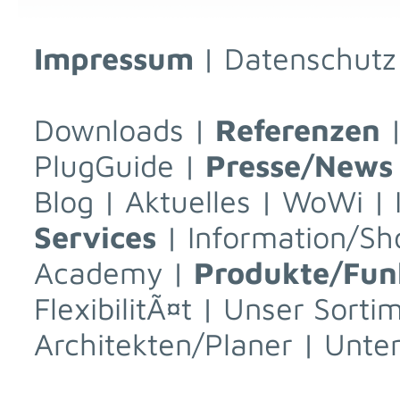
Impressum
|
Datenschutz
Downloads
|
Referenzen
PlugGuide
|
Presse/News
Blog
|
Aktuelles
|
WoWi
|
Services
|
Information/Sh
Academy
|
Produkte/Fun
FlexibilitÃ¤t
|
Unser Sorti
Architekten/Planer
|
Unte