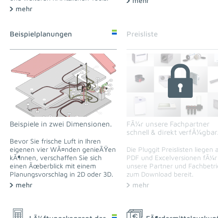
mehr
mehr
Beispielplanungen
Preisliste
Beispiele in zwei Dimensionen.
FÃ¼r unsere Fachpartner
schnell & direkt verfÃ¼gbar
Bevor Sie frische Luft in Ihren
eigenen vier WÃ¤nden genieÃŸen
Die Pluggit Preislisten liegen a
kÃ¶nnen, verschaffen Sie sich
PDF und Excelversionen fÃ¼r
einen Ãœberblick mit einem
unsere Partner und Fachbetr
Planungsvorschlag in 2D oder 3D.
zum Download bereit.
mehr
mehr