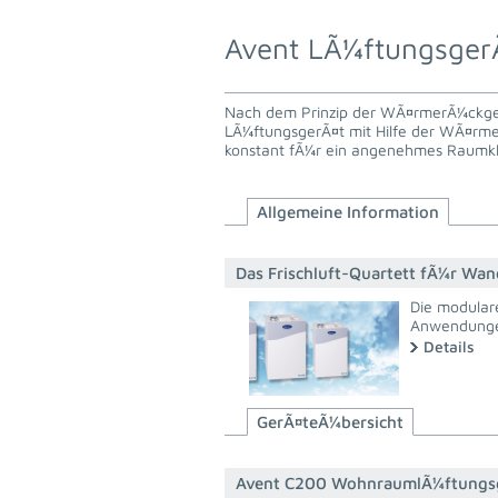
Avent LÃ¼ftungsger
Nach dem Prinzip der WÃ¤rmerÃ¼ckgew
LÃ¼ftungsgerÃ¤t mit Hilfe der WÃ¤rme 
konstant fÃ¼r ein angenehmes Raumkl
Allgemeine Information
Das Frischluft-Quartett fÃ¼r Wa
Die modular
Anwendung
Details
GerÃ¤teÃ¼bersicht
Avent C200 WohnraumlÃ¼ftungs