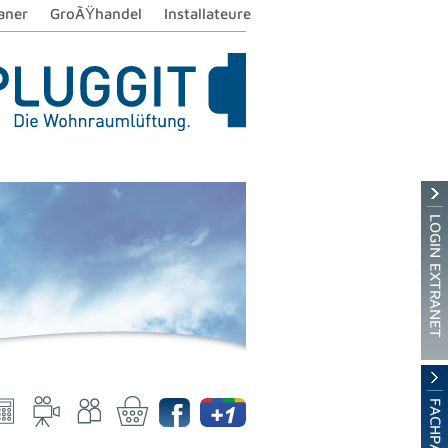
aner
GroÃŸhandel
Installateure