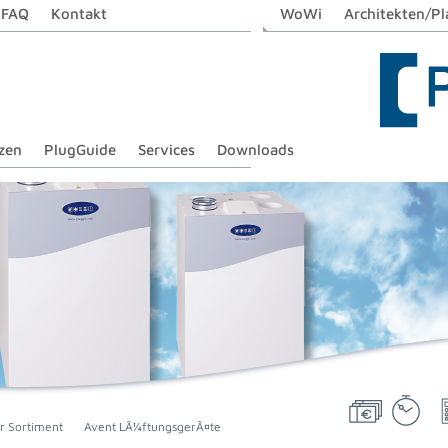
FAQ
Kontakt
WoWi
Architekten/Pl
zen
PlugGuide
Services
Downloads
r Sortiment
Avent LÃ¼ftungsgerÃ¤te