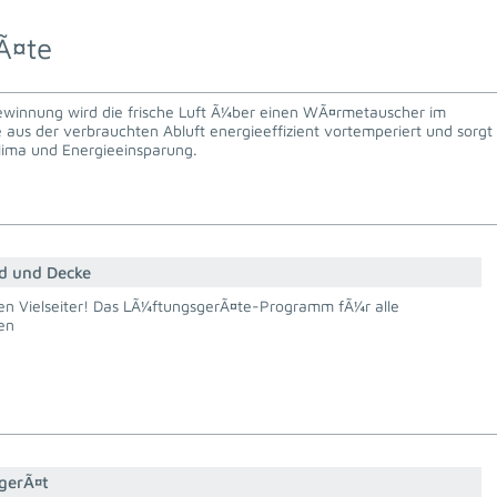
Ã¤te
innung wird die frische Luft Ã¼ber einen WÃ¤rmetauscher im
aus der verbrauchten Abluft energieeffizient vortemperiert und sorgt
ima und Energieeinsparung.
nd und Decke
en Vielseiter! Das LÃ¼ftungsgerÃ¤te-Programm fÃ¼r alle
en
gerÃ¤t