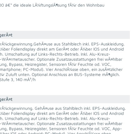
00 â€“ die ideale LÃ¼ftungslÃ¶sung fÃ¼r den Wohnbau
gerÃ¤t
Ã¼ckgewinnung.GehÃ¤use aus Stahlblech inkl. EPS-Auskleidung.
¼ber Foliendisplay direkt am GerÃ¤t oder Ã¼ber IOS und Android
h. Umschaltung auf Links-Rechts-Betrieb. Inkl. Alu-Kreuz-
WÃ¤rmetauscher. Optionale Zusatzausstattungen frei wÃ¤hlbar
ung, Bypass, Heizregister, Sensoren fÃ¼r Feuchte od. VOC,
martphone; PC-Modul). Vier AnschlÃ¼sse oben, ein zusÃ¤tzlicher
Ã¼r Zuluft unten. Optional Anschluss an BUS-Systeme mÃ¶glich.
 Stufe 3, 140 mÂ³/h
gerÃ¤t
Ã¼ckgewinnung. GehÃ¤use aus Stahlblech inkl. EPS-Auskleidung.
¼ber Foliendisplay direkt am GerÃ¤t oder Ã¼ber IOS und Android
h. Umschaltung auf Links-Rechts-Betrieb. Inkl. Alu-Kreuz-
WÃ¤rmetauscher. Optionale Zusatzausstattungen frei wÃ¤hlbar
ung, Bypass, Heizregister, Sensoren fÃ¼r Feuchte od. VOC, App-
¼ber IOS oder Android; PC-Modul). Vier AnschlÃ¼sse oben.