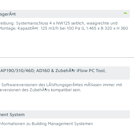
sgerÃ¤t
hreibung: Systemanschluss 4 x NW125 seitlich, waagrechte und
Montage; KapazitÃ¤t: 125 m3/h bei 100 Pa (L 1.465 x B 320 x H 360
 AP190/310/460; AD160 & ZubehÃ¶r iFlow PC Tool,
e Softwareversionen des LÃ¼ftungsgerÃ¤tes mÃ¼ssen immer mit
eversionen des ZubehÃ¶rs kompatibel sein.
ment System
Informationen zu Building Management Systemen