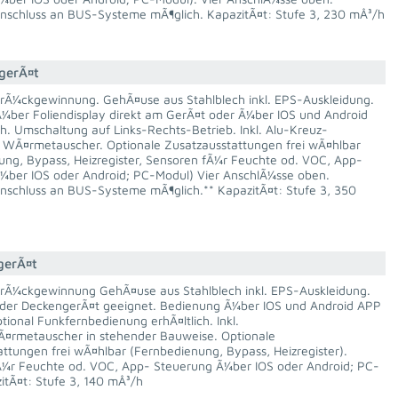
Anschluss an BUS-Systeme mÃ¶glich. KapazitÃ¤t: Stufe 3, 230 mÂ³/h
gerÃ¤t
Ã¼ckgewinnung. GehÃ¤use aus Stahlblech inkl. EPS-Auskleidung.
¼ber Foliendisplay direkt am GerÃ¤t oder Ã¼ber IOS und Android
h. Umschaltung auf Links-Rechts-Betrieb. Inkl. Alu-Kreuz-
WÃ¤rmetauscher. Optionale Zusatzausstattungen frei wÃ¤hlbar
ung, Bypass, Heizregister, Sensoren fÃ¼r Feuchte od. VOC, App-
¼ber IOS oder Android; PC-Modul) Vier AnschlÃ¼sse oben.
Anschluss an BUS-Systeme mÃ¶glich.** KapazitÃ¤t: Stufe 3, 350
gerÃ¤t
Ã¼ckgewinnung GehÃ¤use aus Stahlblech inkl. EPS-Auskleidung.
der DeckengerÃ¤t geeignet. Bedienung Ã¼ber IOS und Android APP
tional Funkfernbedienung erhÃ¤ltlich. Inkl.
Ã¤rmetauscher in stehender Bauweise. Optionale
ttungen frei wÃ¤hlbar (Fernbedienung, Bypass, Heizregister).
Ã¼r Feuchte od. VOC, App- Steuerung Ã¼ber IOS oder Android; PC-
itÃ¤t: Stufe 3, 140 mÂ³/h