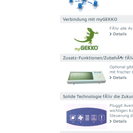
Verbindung mit myGEKKO
FÃ¼r alle A
Details
Zusatz-Funktionen/ZubehÃ¶r fÃ¼
Optional gi
mit frischer
Details
Solide Technologie fÃ¼r die Zuku
Pluggit Ave
wichtigen K
Steuerung d
Details