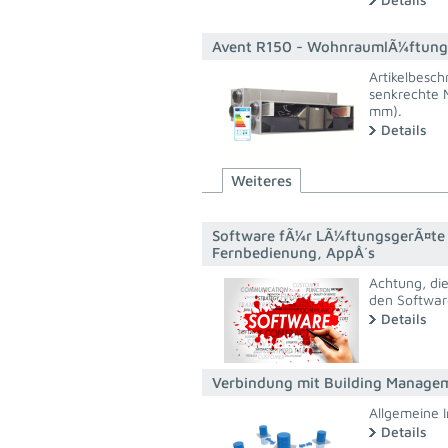
Avent R150 - WohnraumlÃ¼ftung
Artikelbesc
senkrechte 
mm).
Details
Weiteres
Software fÃ¼r LÃ¼ftungsgerÃ¤te
Fernbedienung, AppÂ´s
Achtung, di
den Softwar
Details
Verbindung mit Building Manage
Allgemeine 
Details