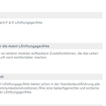
vent P & R LÃ¼ftungsgerÃ¤te
r die Avent LÃ¼ftungsgerÃ¤te
bt es weitere modular aufbaubare Zusatzfunktionen, die das Leben
 Luft noch komfortabler machen.
nft
nt LÃ¼ftungsgerÃ¤te bieten schon in der StandardausfÃ¼hrung alle
ommunikationsfunktionen fÃ¼r eine bedarfsgerechte und einfache
er LÃ¼ftungsgerÃ¤te.