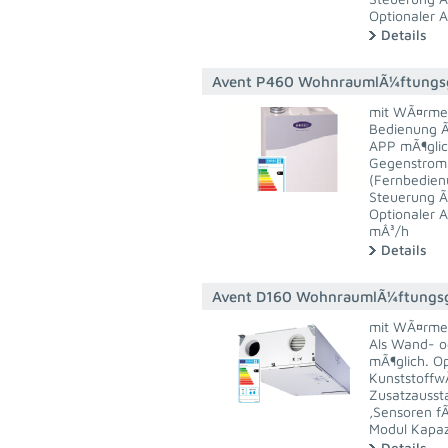
Optionaler 
Details
Avent P460 WohnraumlÃ¼ftungs
mit WÃ¤rmer
Bedienung Ã
APP mÃ¶glic
Gegenstrom 
(Fernbedien
Steuerung Ã
Optionaler 
mÂ³/h
Details
Avent D160 WohnraumlÃ¼ftungs
mit WÃ¤rmer
Als Wand- o
mÃ¶glich. Op
Kunststoffw
Zusatzaussta
,Sensoren f
Modul Kapaz
Details