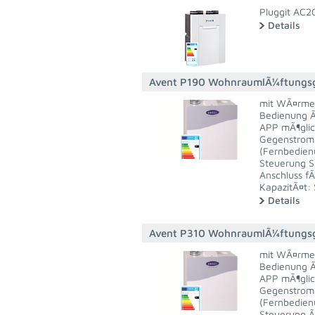
Pluggit AC2
Details
Avent P190 WohnraumlÃ¼ftungs
mit WÃ¤rmer
Bedienung Ã
APP mÃ¶glic
Gegenstrom-
(Fernbedien
Steuerung S
Anschluss f
KapazitÃ¤t:
Details
Avent P310 WohnraumlÃ¼ftungs
mit WÃ¤rmer
Bedienung Ã
APP mÃ¶glic
Gegenstrom-
(Fernbedien
Steuerung Ã