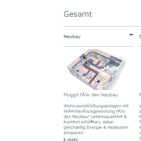
Gesamt
Neubau
Pluggit fÃ¼r den Neubau
WohnraumlÃ¼ftungsanlagen mit
WÃ¤rmerÃ¼ckgewinnung fÃ¼r
den Neubau! LebensqualitÃ¤t &
Komfort erhÃ¶hen, dabei
gleichzeitig Energie & Heizkosten
einsparen.
mehr