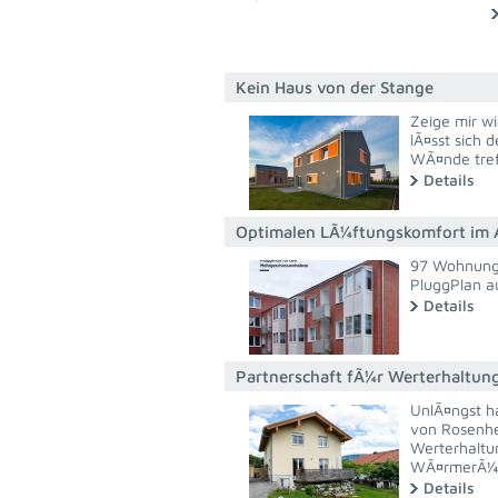
Kein Haus von der Stange
Zeige mir wi
lÃ¤sst sich 
WÃ¤nde tref
Details
Optimalen LÃ¼ftungskomfort im 
97 Wohnunge
PluggPlan a
Details
Partnerschaft fÃ¼r Werterhaltu
UnlÃ¤ngst h
von Rosenhei
Werterhaltu
WÃ¤rmerÃ¼ck
Details