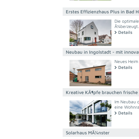
Erstes Effizienzhaus Plus in Ba
Die optimale
Ã¼berzeugt.
Details
Neubau in Ingolstadt - mit inno
Neues Heim 
Details
Kreative KÃ¶pfe brauchen frische
Im Neubau d
eine Wohnra
Details
Solarhaus MÃ¼nster