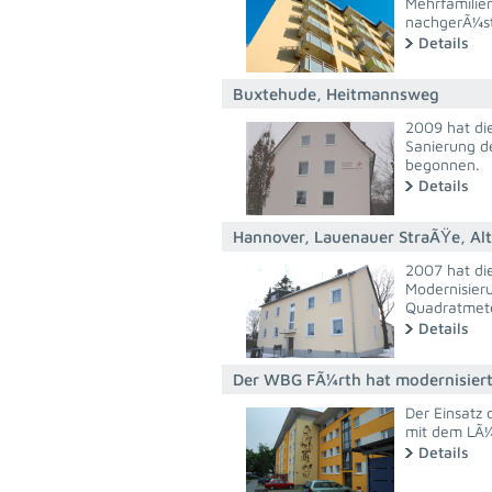
Mehrfamilie
nachgerÃ¼st
Details
Buxtehude, Heitmannsweg
2009 hat di
Sanierung d
begonnen.
Details
Hannover, Lauenauer StraÃŸe, Al
2007 hat di
Modernisier
Quadratmete
Details
Der WBG FÃ¼rth hat modernisiert 
Der Einsatz
mit dem LÃ¼
Details