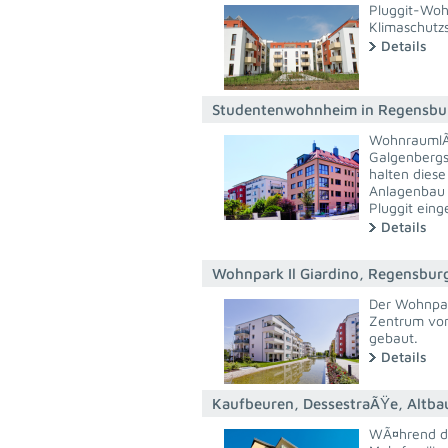
Pluggit-Woh
Klimaschutz
Details
Studentenwohnheim in Regensbu
WohnraumlÃ¼
Galgenbergs
halten diese
Anlagenbau 
Pluggit eing
Details
Wohnpark Il Giardino, Regensbur
Der Wohnpark
Zentrum von
gebaut.
Details
Kaufbeuren, DessestraÃŸe, Altba
WÃ¤hrend de