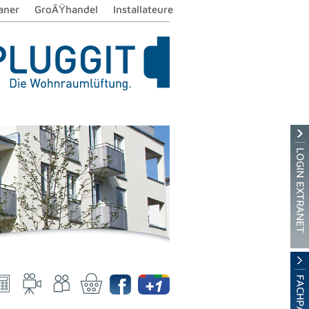
aner
GroÃŸhandel
Installateure