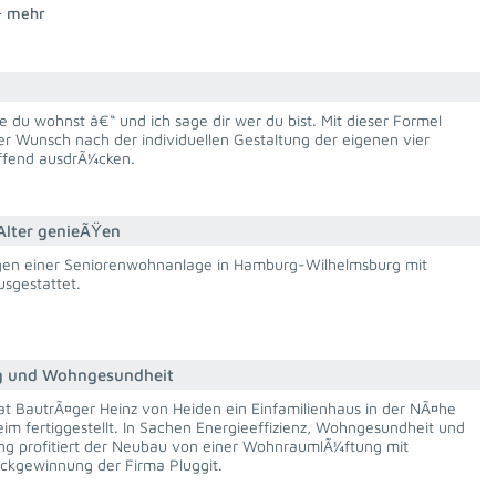
mehr
e du wohnst â€“ und ich sage dir wer du bist. Mit dieser Formel
der Wunsch nach der individuellen Gestaltung der eigenen vier
fend ausdrÃ¼cken.
Alter genieÃŸen
n einer Seniorenwohnanlage in Hamburg-Wilhelmsburg mit
usgestattet.
ng und Wohngesundheit
at BautrÃ¤ger Heinz von Heiden ein Einfamilienhaus in der NÃ¤he
m fertiggestellt. In Sachen Energieeffizienz, Wohngesundheit und
ng profitiert der Neubau von einer WohnraumlÃ¼ftung mit
gewinnung der Firma Pluggit.