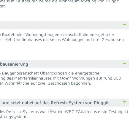
nhaus in Kaufbeuren wurde die WohnraumlÃ¼ftung von Pluggit
et.
e Buxtehuder Wohnungsbaugenossenschaft die energetische
es Mehrfamilienhauses mit sechs Wohnungen auf drei Geschossen
tbausanierung
e Baugenossenschaft Oberricklingen die energetische
ung des Mehrfamilienhauses mit fÃ¼nf Wohnungen auf rund 300
r WohnflÃ¤che auf zwei Geschossen begonnen.
und setzt dabei auf das Refresh-System von Pluggit
 des Refresh-Systems war fÃ¼r die WBG FÃ¼rth das erste Testobjekt
ftungssystem.