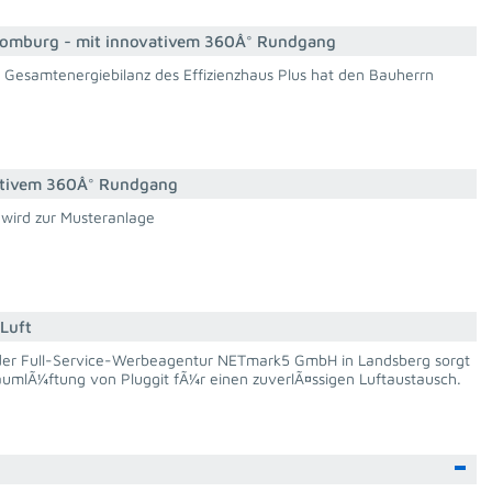
d Homburg - mit innovativem 360Â° Rundgang
 Gesamtenergiebilanz des Effizienzhaus Plus hat den Bauherrn
vativem 360Â° Rundgang
wird zur Musteranlage
 Luft
er Full-Service-Werbeagentur NETmark5 GmbH in Landsberg sorgt
umlÃ¼ftung von Pluggit fÃ¼r einen zuverlÃ¤ssigen Luftaustausch.