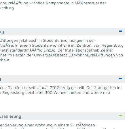
nraumlÃ¼ftung wichtige Komponente in MÃ¼nsters erster
siedlung
rg
ftungen jetzt auch in Studentenwohnungen in der
traÃŸe. In einem Studentenwohnheim im Zentrum von Regensburg
 jetzt standardmÃ¤ÃŸig Einzug. Der Installationsbetrieb Zellner
hat im Herzen der UniversitÃ¤tsstadt 38 WohnraumlÃ¼ftungen von
ebaut.
g
 Il Giardino ist seit Januar 2012 fertig gestellt. Der Stadtgarten im
 Regensburg beinhaltet 300 Wohneinheiten und wurde neu
usanierung
r Sanierung einer Wohnung in einem 9- stÃ¶ckigen