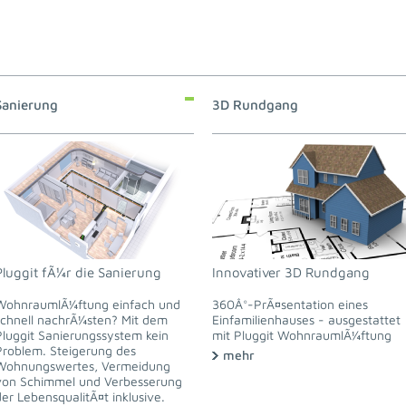
Sanierung
3D Rundgang
Pluggit fÃ¼r die Sanierung
Innovativer 3D Rundgang
WohnraumlÃ¼ftung einfach und
360Â°-PrÃ¤sentation eines
schnell nachrÃ¼sten? Mit dem
Einfamilienhauses - ausgestattet
Pluggit Sanierungssystem kein
mit Pluggit WohnraumlÃ¼ftung
Problem. Steigerung des
mehr
Wohnungswertes, Vermeidung
von Schimmel und Verbesserung
der LebensqualitÃ¤t inklusive.