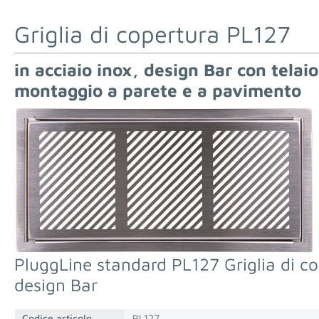
Griglia di copertura PL127
in acciaio inox, design Bar con telai
montaggio a parete e a pavimento
PluggLine standard PL127 Griglia di co
design Bar
Codice articolo
PL127